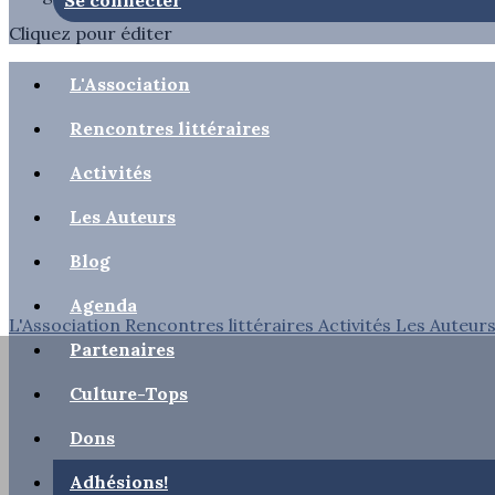
Se connecter
Cliquez pour éditer
L'Association
Rencontres littéraires
Activités
Les Auteurs
Blog
Agenda
L'Association
Rencontres littéraires
Activités
Les Auteur
Partenaires
Culture-Tops
Dons
Adhésions!