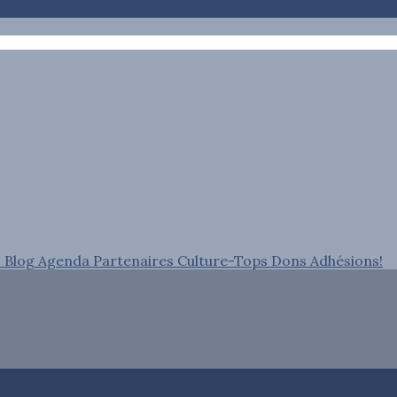
s
Blog
Agenda
Partenaires
Culture-Tops
Dons
Adhésions!