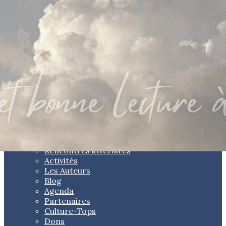
Exporter les lignes sélectionnées
Exporter toutes les colonnes
Exporter uniquement les colonnes affichées
Menu
Ajoutez un logo, un bouton, des réseaux sociaux
Cliquez pour éditer
Page principale
▴
▾
L'Association
Rencontres littéraires
Activités
Les Auteurs
Blog
Agenda
Partenaires
Culture-Tops
Dons