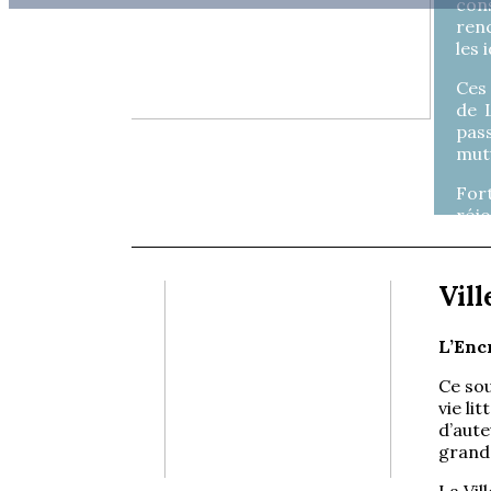
con
renc
les 
Ces
de 
pass
mutu
For
réjo
loca
pre
Pour
Vill
L’Enc
Ce sou
vie li
d’aute
grand
La Vil