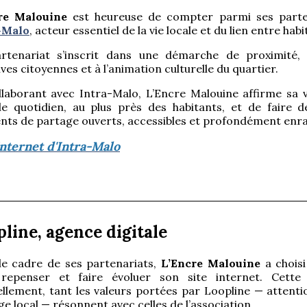
re Malouine
est heureuse de compter parmi ses parte
-Malo
, acteur essentiel de la vie locale et du lien entre habi
rtenariat s’inscrit dans une démarche de proximité, 
tives citoyennes et à l’animation culturelle du quartier.
laborant avec Intra-Malo, L’Encre Malouine affirme sa vo
le quotidien, au plus près des habitants, et de faire d
s de partage ouverts, accessibles et profondément enraci
Internet d'Intra-Malo
line, agence digitale
le cadre de ses partenariats,
L’Encre Malouine
a choisi
repenser et faire évoluer son site internet. Cette 
llement, tant les valeurs portées par Loopline — attentio
e local — résonnent avec celles de l’association.