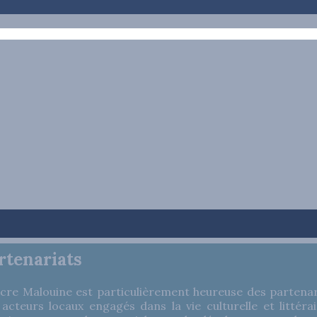
és
Les Auteurs
Blog
Agenda
Partenaires
Culture-Tops
Don
rtenariats
cre Malouine est particulièrement heureuse des partenaria
acteurs locaux engagés dans la vie culturelle et littéra