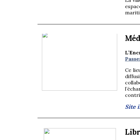
espace
mariti
Site 
Méd
L’Enc
Passe
Ce lie
diffu
colla
l’écha
contri
Site 
Lib