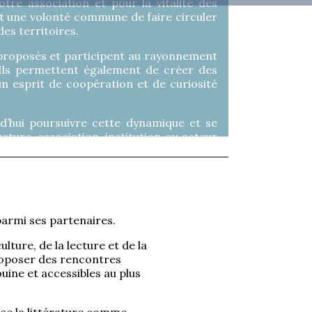
tre association et pour la vitalité des
nt une volonté commune de faire circuler
des territoires.
 proposés et participent au rayonnement
 Ils permettent également de créer des
s un esprit de coopération et de curiosité
d’hui poursuivre cette dynamique et se
cture, association, institution ou acteur
t de partager la littérature est invité à
ine35@gmail.com
.
armi ses partenaires.
ure, de la lecture et de la
 proposer des rencontres
uine et accessibles au plus
ise la littérature comme