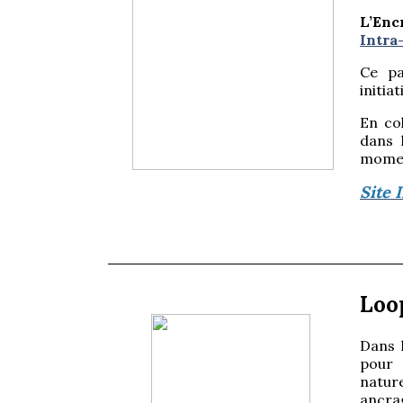
L’Enc
Intra
Ce pa
initia
En col
dans 
moment
Site 
Loop
Dans 
pour 
nature
ancrag