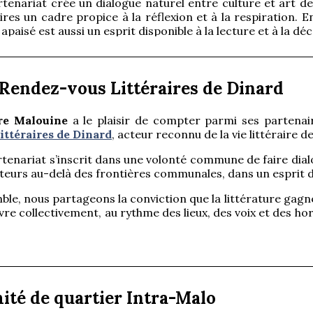
tenariat crée un dialogue naturel entre culture et art de
aires un cadre propice à la réflexion et à la respiration.
 apaisé est aussi un esprit disponible à la lecture et à la dé
internet
des Thermes Marins
 Rendez-vous Littéraires de Dinard
re Malouine
a le plaisir de compter parmi ses partenair
ittéraires de Dinard
, acteur reconnu de la vie littéraire 
tenariat s’inscrit dans une volonté commune de faire dialo
cteurs au-delà des frontières communales, dans un esprit d
le, nous partageons la conviction que la littérature gagne
ivre collectivement, au rythme des lieux, des voix et des h
internet des RLD
ité de quartier Intra-Malo