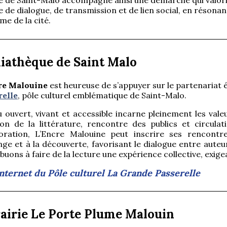
 de dialogue, de transmission et de lien social, en résonance
me de la cité.
internet
de la ville de Saint-Malo
iathèque de Saint Malo
re Malouine
est heureuse de s’appuyer sur le partenariat 
relle
, pôle culturel emblématique de Saint-Malo.
u ouvert, vivant et accessible incarne pleinement les vale
sion de la littérature, rencontre des publics et circula
boration, L’Encre Malouine peut inscrire ses rencont
nge et à la découverte, favorisant le dialogue entre auteu
buons à faire de la lecture une expérience collective, exig
internet du Pôle culturel La Grande Passerelle
rairie Le Porte Plume Malouin