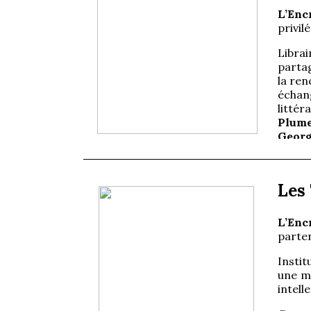
L’Enc
privilé
Librai
parta
la re
échan
li
Plum
Georg
Site 
Les
L’Enc
parten
Instit
une mê
intelle