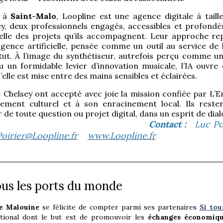
e à
Saint-Malo
, Loopline est une agence digitale à tail
ey, deux professionnels engagés, accessibles et profond
relle des projets qu’ils accompagnent. Leur approche re
lligence artificielle, pensée comme un outil au service 
itut. À l’image du synthétiseur, autrefois perçu comme 
u un formidable levier d’innovation musicale, l’IA ouvr
’elle est mise entre des mains sensibles et éclairées.
 Chelsey ont accepté avec joie la mission confiée par L’E
ement culturel et à son enracinement local. Ils reste
 de toute question ou projet digital, dans un esprit de 
Contact :
Luc Poi
Poirier@Loopline.fr
www.Loopline.fr
internet Loopline
ous les ports du monde
e Malouine
se félicite de compter parmi ses partenaires
Si tou
ational dont le but est de promouvoir les
échanges économiqu