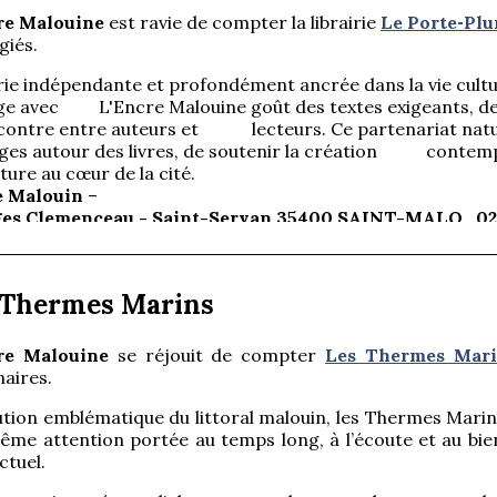
re Malouine
est ravie de compter la librairie
Le Porte‑Pl
giés.
rie indépendante et profondément ancrée dans la vie cultu
ge avec L'Encre Malouine goût des textes exigeants, de l
ncontre entre auteurs et lecteurs. Ce partenariat natu
ges autour des livres, de soutenir la création contempor
ttérature au cœur de la c
e Malouin
–
78 
es Clemenceau -
Saint-Servan 35400 SAINT-MALO 02 9
internet du Porte-Plume Malouin
 Thermes Marins
re Malouine
se réjouit de compter
Les Thermes Mari
aires.
ution emblématique du littoral malouin, les Thermes Marin
me attention portée au temps long, à l’écoute et au bien
ctuel.