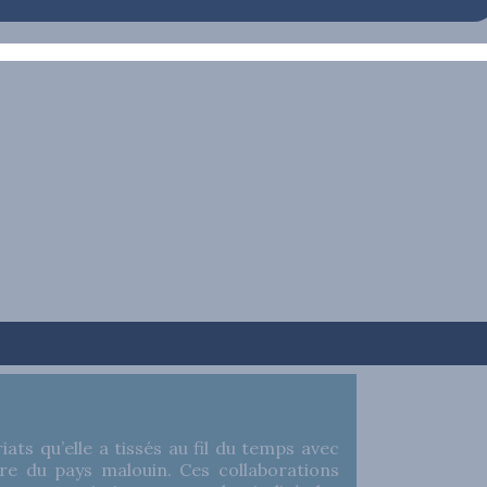
s
Adhésions!
ts qu’elle a tissés au fil du temps avec
ire du pays malouin. Ces collaborations