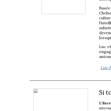
Basé
Chels
cultu
l’inte
subst
deven
lorsqu
Luc et
engag
autour
Luc.
Site 
Si t
L’Encr
intern