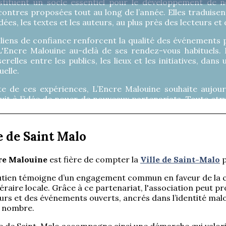
stituent un socle essentiel pour le développement de no
ontres proposées tout au long de l’année. Elles traduise
idées, les textes et les auteurs, au plus près des lecteurs et 
 liens de confiance renforcent la qualité des événements
L'Encre Malouine au-delà de ses rendez-vous habituels.
erelles entre les publics, les lieux et les initiatives, dan
elle.
te de ces expériences, L’Encre Malouine souhaite aujour
uit à l’idée de nouer de nouveaux partenariats. Toute stru
l désireux de contribuer à l’extension du plaisir de lire e
ndre contact avec nous.
lencremalou
 initier un échange, il suffit de nous écrire à
e de Saint Malo
re Malouine
est fière de compter la
Ville de Saint-Malo
p
tien témoigne d’un engagement commun en faveur de la cult
ttéraire locale. Grâce à ce partenariat, l'association peut
urs et des événements ouverts, ancrés dans l’identité malo
 nombre.
le de Saint-Malo accompagne ainsi une démarche qui valor