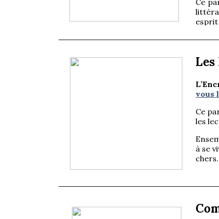
Ce par
littér
esprit
Site 
Les
L’Enc
vous l
Ce par
les le
Ensemb
à se v
chers.
Site 
Com