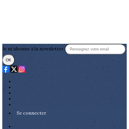
Je m'abonne à la newsletter
OK
Plan du site
Licences
Mentions légales
CGUV
Paramétrer vos cookies
Se connecter
Propulsé par AssoConnect, le logiciel des