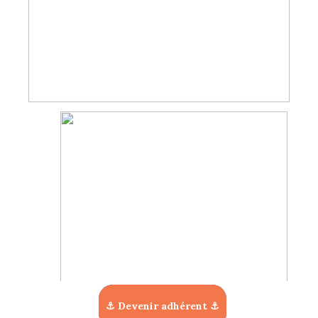
⚓ Devenir adhérent ⚓