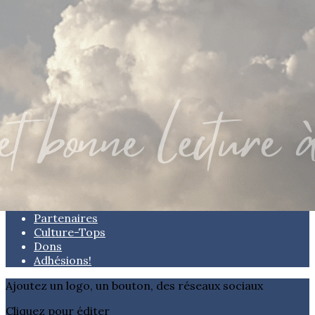
Exporter les lignes sélectionnées
Exporter toutes les colonnes
Exporter uniquement les colonnes affichées
Menu
<
>
L'Association
Rencontres littéraires
Activités
Les Auteurs
Blog
Agenda
Partenaires
Culture-Tops
Dons
Adhésions!
Ajoutez un logo, un bouton, des réseaux sociaux
Cliquez pour éditer