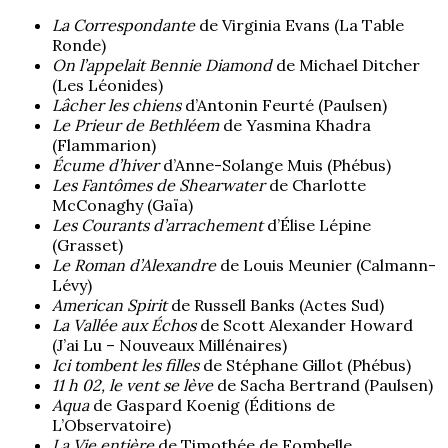
La Correspondante
de Virginia Evans (La Table
Ronde)
On l’appelait Bennie Diamond
de Michael Ditcher
(Les Léonides)
Lâcher les chiens
d’Antonin Feurté (Paulsen)
Le Prieur de Bethléem
de Yasmina Khadra
(Flammarion)
Écume d’hiver
d’Anne-Solange Muis (Phébus)
Les Fantômes de Shearwater
de Charlotte
McConaghy (Gaïa)
Les Courants d’arrachement
d’Élise Lépine
(Grasset)
Le Roman d’Alexandre
de Louis Meunier (Calmann-
Lévy)
American Spirit
de Russell Banks (Actes Sud)
La Vallée aux Échos
de Scott Alexander Howard
(J’ai Lu – Nouveaux Millénaires)
Ici tombent les filles
de Stéphane Gillot (Phébus)
11 h 02, le vent se lève
de Sacha Bertrand (Paulsen)
Aqua
de Gaspard Koenig (Éditions de
L’Observatoire)
La Vie entière
de Timothée de Fombelle