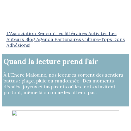
L'Association
Rencontres littéraires
Activités
Les
Auteurs
Blog
Agenda
Partenaires
Culture-Tops
Dons
Adhésions!
Quand la lecture prend l’air
À L’Encre Malouine, nos lectures sortent des sentiers
battus : plage, pluie ou randonnée ! Des moments
décalés, joyeux et inspirants où les mots s’invitent
partout, même là où on ne les attend pas.